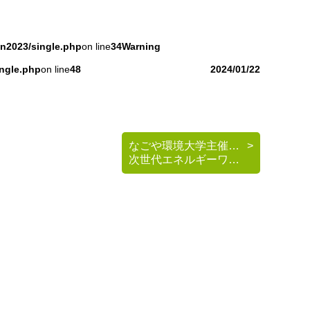
in2023/single.php
on line
34
Warning
ingle.php
on line
48
2024/01/22
なごや環境大学主催 《脱炭素を考える》基礎講座
次世代エネルギーワークショップのご案内