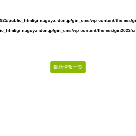
925/public_html/gi-nagoya.idcn.jp/gin_cms/wp-content/themes/g
ic_html/gi-nagoya.idcn.jp/gin_cms/wp-content/themes/gin2023/s
最新情報一覧