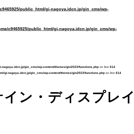
c9465925/public_html/gi-nagoya.idcn.jp/gin_cms/wp-
ome/c9465925/public_html/gi-nagoya.idcn.jp/gin_cms/wp-
i-nagoya.idcn.jp/gin_cms/wp-content/themes/gin2023/functions.php
on line
614
ml/gi-nagoya.idcn.jp/gin_cms/wp-content/themes/gin2023/functions.php
on line
614
サイン・ディスプレ