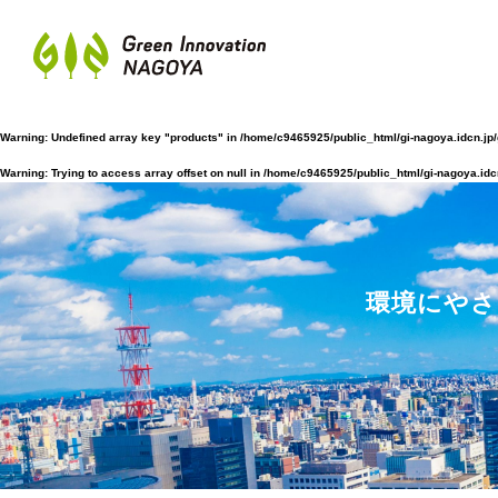
Warning
: Undefined array key "products" in
/home/c9465925/public_html/gi-nagoya.idcn.jp
Warning
: Trying to access array offset on null in
/home/c9465925/public_html/gi-nagoya.idc
環境にやさ