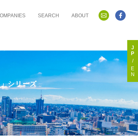
OMPANIES
SEARCH
ABOUT
J
P
E
N
ー」シリーズ