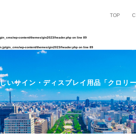
TOP
C
/gin_cms/wp-content/themes/gin2023/header.php
on line
89
n.jp/gin_cms/wp-content/themes/gin2023/header.php
on line
89
しいサイン・ディスプレイ用品「クロリ