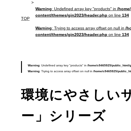
Warning
: Undefined array key "products" in
/home/
content/themes/gin2023/header.php
on line
134
TOP
Warning
: Trying to access array offset on null in
/h
content/themes/gin2023/header.php
on line
134
Warning
: Undefined array key "products" in
/home/c9465925/public_html/g
Warning
: Trying to access array offset on null in
/home/c9465925/public_ht
環境にやさしい
ー」シリーズ