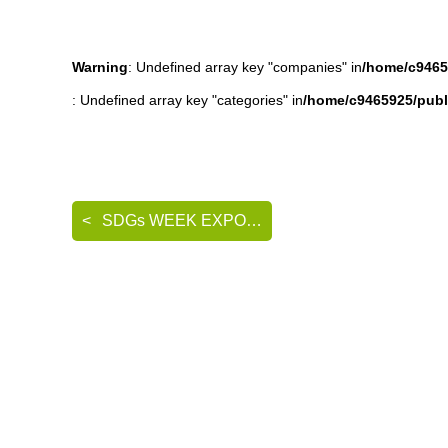
Warning
: Undefined array key "companies" in
/home/c9465
: Undefined array key "categories" in
/home/c9465925/publ
SDGs WEEK EXPO エコプロ2024 出展のご案内