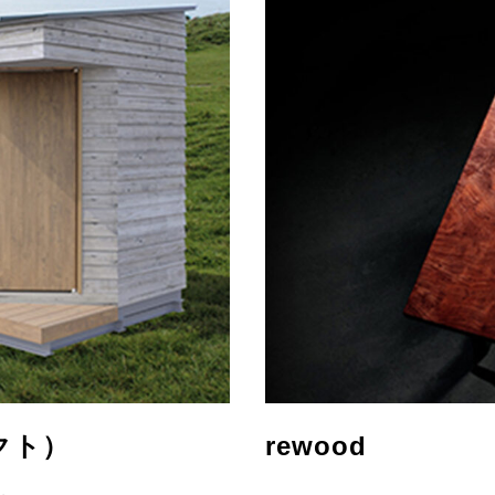
クト）
rewood