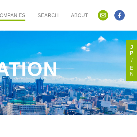
OMPANIES
SEARCH
ABOUT
J
P
ATION
E
N