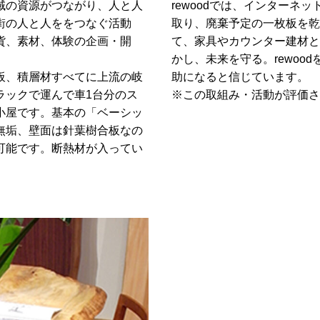
域の資源がつながり、人と人
rewoodでは、インター
街の人と人ををつなぐ活動
取り、廃棄予定の一枚板を乾
貨、素材、体験の企画・開
て、家具やカウンター建材と
かし、未来を守る。rewo
板、積層材すべてに上流の岐
助になると信じています。
ラックで運んで車1台分のス
※この取組み・活動が評価さ
小屋です。基本の「ベーシッ
無垢、壁面は針葉樹合板なの
可能です。断熱材が入ってい