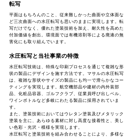
転写
平面はもちろんのこと、従来難しかった曲面や立体面な
ど三次曲面への水圧転写も思いのままに実現します。転
写だけでなく、優れた塗装技術を加え、耐久性を高めた
付加価値を創出。環境面では有機溶剤等による廃液の無
害化にも取り組んでいます。
水圧転写と当社事業の特徴
水圧転写技術は、特殊な印刷プロセスを通じて複雑な形
状の製品にデザインを施す方法です。マサルの水圧転写
は、複雑な形状やサイズの製品にも均一で滑らかなコー
ティングを実現します。航空機部品や建材の内外装部
品、化粧品容器、ゴルフクラブ、従業員呼び出しベル、
ワインボトルなど多岐にわたる製品に採用されていま
す。
また、塗装技術においてはウレタン塗装及びメタリック
塗装を主に、あらゆる素材に対し高度な接着性と、美し
い色彩・光沢・模様を実現します。
水圧転写と塗装技術を組み合わせることにより、多様な