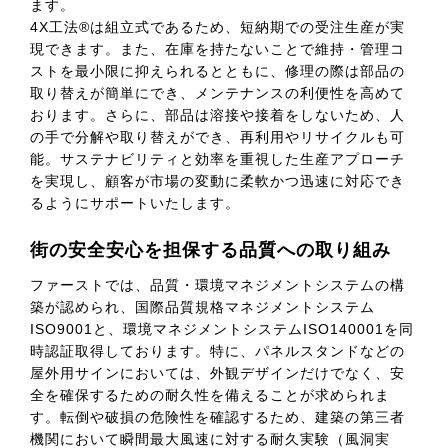
ます。
4X工法®は組立式であるため、短納期での受注生産が実
現できます。また、在庫を持たないことで維持・管理コ
ストを最小限に抑えられるとともに、修理の際は部品の
取り替えが簡単にでき、メンテナンスの利便性を高めて
おります。さらに、部品は溶接や接着をしないため、人
の手で分解や取り替えができ、再利用やリサイクルも可
能。サステナビリティと効率を重視した生産アプローチ
を実現し、顧客が市場の変動に柔軟かつ迅速に対応でき
るようにサポートいたします。
街の安全安心を担保する品質への取り組み
ファーストでは、品質・環境マネジメントシステムの構
築が認められ、国際品質規格マネジメントシステム
ISO9001と、環境マネジメントシステムISO140001を同
時認証取得しております。特に、パネルスタンドなどの
屋外用サインにおいては、外観デザインだけでなく、安
全を確保するための耐久性を備えることが求められま
す。転倒や破損の危険性を確認するため、建築の第三者
機関において瞬間最大風速に対する耐久実験（風洞実