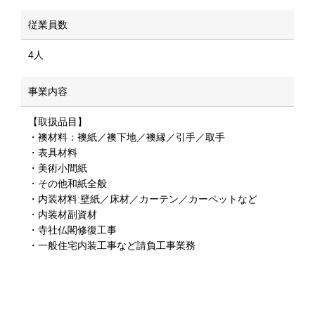
従業員数
4人
事業内容
【取扱品目】
・襖材料：襖紙／襖下地／襖縁／引手／取手
・表具材料
・美術小間紙
・その他和紙全般
・内装材料:壁紙／床材／カーテン／カーペットなど
・内装材副資材
・寺社仏閣修復工事
・一般住宅内装工事など請負工事業務