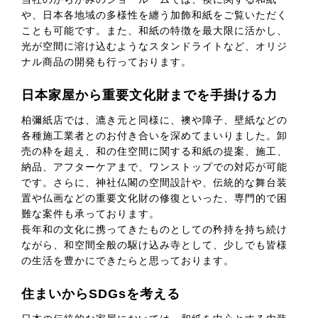
や、日本各地域の多様性を纏う加飾和紙をご覧いただく
ことも可能です。また、和紙の特徴を最大限に活かし、
光が空間に溶け込むようなスタンドライトなど、オリジ
ナル商品の開発も行っております。
日本家屋から重要文化財までを手掛ける力
柏彌紙店では、漉き元と同様に、襖や障子、壁紙などの
各種施工業者とのお付き合いを深めてまいりました。卸
売の枠を超え、和の住空間に関する和紙の提案、施工、
納品、アフターケアまで、ワンストップでの対応が可能
です。さらに、神社仏閣の空間設計や、伝統的な舞台装
置や仏画などの重要文化財の修復といった、専門的で困
難な案件も承っております。
長年和の文化に携ってきたものとしての矜持を持ち続け
ながら、和空間全般の駆け込み寺として、少しでも皆様
の生活を豊かにできたらと思っております。
住まいからSDGsを考える