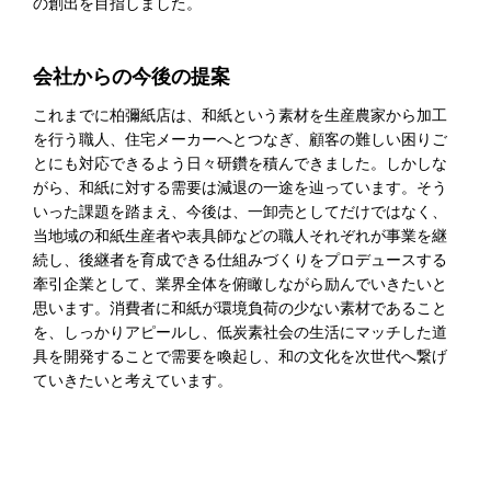
の創出を目指しました。
会社からの今後の提案
これまでに柏彌紙店は、和紙という素材を生産農家から加工
を行う職人、住宅メーカーへとつなぎ、顧客の難しい困りご
とにも対応できるよう日々研鑽を積んできました。しかしな
がら、和紙に対する需要は減退の一途を辿っています。そう
いった課題を踏まえ、今後は、一卸売としてだけではなく、
当地域の和紙生産者や表具師などの職人それぞれが事業を継
続し、後継者を育成できる仕組みづくりをプロデュースする
牽引企業として、業界全体を俯瞰しながら励んでいきたいと
思います。消費者に和紙が環境負荷の少ない素材であること
を、しっかりアピールし、低炭素社会の生活にマッチした道
具を開発することで需要を喚起し、和の文化を次世代へ繋げ
ていきたいと考えています。