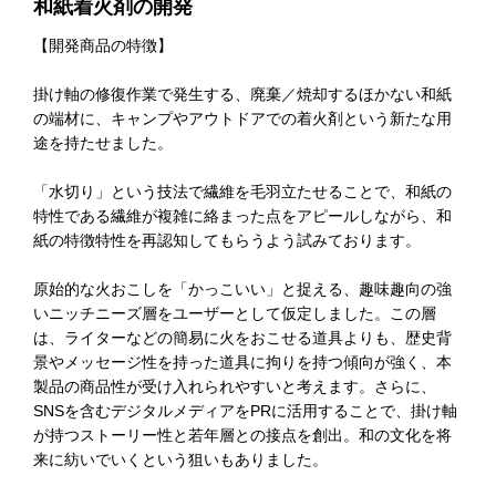
和紙着火剤の開発
【開発商品の特徴】
掛け軸の修復作業で発生する、廃棄／焼却するほかない和紙
の端材に、キャンプやアウトドアでの着火剤という新たな用
途を持たせました。
「水切り」という技法で繊維を毛羽立たせることで、和紙の
特性である繊維が複雑に絡まった点をアピールしながら、和
紙の特徴特性を再認知してもらうよう試みております。
原始的な火おこしを「かっこいい」と捉える、趣味趣向の強
いニッチニーズ層をユーザーとして仮定しました。この層
は、ライターなどの簡易に火をおこせる道具よりも、歴史背
景やメッセージ性を持った道具に拘りを持つ傾向が強く、本
製品の商品性が受け入れられやすいと考えます。さらに、
SNSを含むデジタルメディアをPRに活用することで、掛け軸
が持つストーリー性と若年層との接点を創出。和の文化を将
来に紡いでいくという狙いもありました。