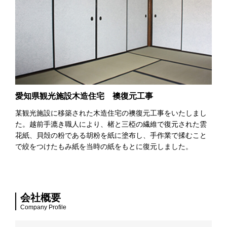
愛知県観光施設木造住宅 襖復元工事
某観光施設に移築された木造住宅の襖復元工事をいたしまし
た。越前手漉き職人により、楮と三椏の繊維で復元された雲
花紙、貝殻の粉である胡粉を紙に塗布し、手作業で揉むこと
で絞をつけたもみ紙を当時の紙をもとに復元しました。
会社概要
Company Profile