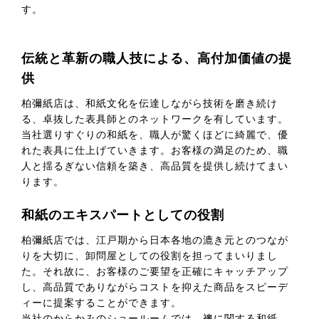
す。
伝統と革新の職人技による、高付加価値の提
供
柏彌紙店は、和紙文化を伝達しながら技術を磨き続け
る、卓抜した表具師とのネットワークを有しています。
当社選りすぐりの和紙を、職人が驚くほどに綺麗で、優
れた表具に仕上げていきます。お客様の満足のため、職
人と揺るぎない信頼を築き、高品質を提供し続けてまい
ります。
和紙のエキスパートとしての役割
柏彌紙店では、江戸期から日本各地の漉き元とのつなが
りを大切に、卸問屋としての役割を担ってまいりまし
た。それ故に、お客様のご要望を正確にキャッチアップ
し、高品質でありながらコストを抑えた商品をスピーデ
ィーに提案することができます。
当社のからかみのショールームでは、襖に関する和紙