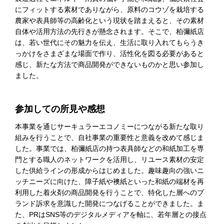
にフィットする素材でありながら、原料のコウゾを栽培する
農家や表具師等の高齢化という現状を踏まえると、その素材
自体や活用方法の先行きが懸念されます。そこで、柏彌紙店
は、若い世代にその魅力を伝え、生活に取り入れてもらうき
っかけをさまざまな場面で作り、活性化を図る必要があると
感じ、新たな方法で商品開発ができないものかと思い参加し
ました。
参加しての所見や感想
本事業を通じサーキュラーエコノミーにつながる新たな取り
組みを行うことで、自社事業の重要性と意義を改めて感じま
した。事業では、柏彌紙店の持つ表具師などの和紙加工を専
門とする職人のネットワークを活用し、リユース素材の安定
した供給ラインの形成からはじめました。趣味趣向の強いニ
ッチニーズに向けた、障子紙や襖紙といった和紙の端材を再
利用した着火剤の商品開発を行うことで、特化した層へのブ
ランド訴求を意識した開発につなげることができました。ま
た、
PR
は
SNS
等のデジタルメディアを軸に、若年層との接点