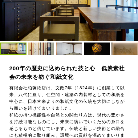
200年の歴史に込められた技と心 低炭素社
会の未来を紡ぐ和紙文化
有限会社柏彌紙店は、文政7年（1824年）に創業して以
来、八代に亘り、住空間・建築の内装材としての和紙を
中心に、日本古来よりの和紙文化の伝統を大切にしなが
ら商いを続けてまいりました。
和紙の持つ機能性や自然との関わり方は、現代の豊かさ
を持続可能なものにし、未来に紡いでいくための糸口を
感じるものと信じています。伝統と新しい技術との融合
にも積極的に取り組み、環境への貢献を深めてまいりま